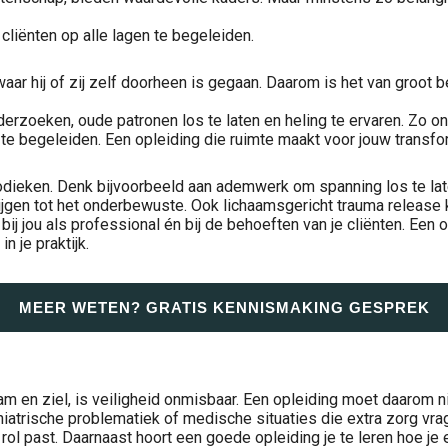
cliënten op alle lagen te begeleiden.
ar hij of zij zelf doorheen is gegaan. Daarom is het van groot b
nderzoeken, oude patronen los te laten en heling te ervaren. Zo 
Jouw lichaam weet meer dan jouw hoofd begrijpt. Belichaming is de kunst om met die kennis te werken. Er is een moment dat veel mensen kennen: je weet precies hoe het werkt, precies wat je moet doen en toch verandert..
u te begeleiden. Een opleiding die ruimte maakt voor jouw transfo
dieken. Denk bijvoorbeeld aan ademwerk om spanning los te late
gen tot het onderbewuste. Ook lichaamsgericht trauma release k
bij jou als professional én bij de behoeften van je cliënten. Ee
n je praktijk.
MEER WETEN? GRATIS KENNISMAKING GESPREK
m en ziel, is veiligheid onmisbaar. Een opleiding moet daarom ni
iatrische problematiek of medische situaties die extra zorg vra
 rol past. Daarnaast hoort een goede opleiding je te leren hoe je 