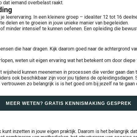
o dat iemand overbelast raakt.
ding
e leerervaring. In een kleinere groep – idealiter 12 tot 16 deel
 te delen en te groeien in jouw unieke manier van begeleiden.
 of minder intensief te kunnen oefenen. Een opleiding die bewust 
mensen die haar dragen. Kijk daarom goed naar de achtergrond va
lopen, weten uit eigen ervaring wat het betekent om door diepe t
met wijsheid kunnen meenemen in processen die verder gaan dan t
iders ook beschikbaar zijn voor jou tijdens de opleidingsdagen. 
 vertrouwen zo belangrijk is is het goed om bij jezelf na te gaan 
MEER WETEN? GRATIS KENNISMAKING GESPREK
unt inzetten in jouw eigen praktijk. Daarom is het belangrijk dat 