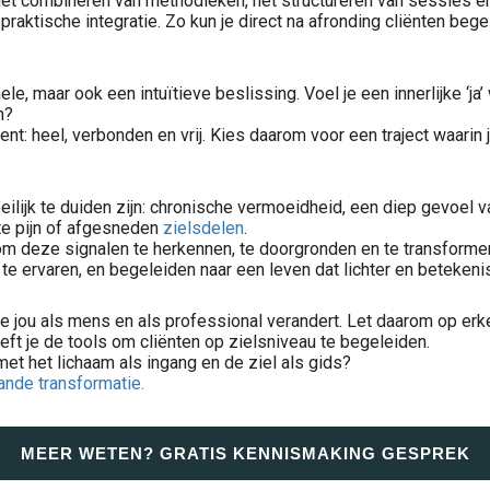
n het combineren van methodieken, het structureren van sessies
 praktische integratie. Zo kun je direct na afronding cliënten beg
le, maar ook een intuïtieve beslissing. Voel je een innerlijke ‘ja
en?
ent: heel, verbonden en vrij. Kies daarom voor een traject waarin j
oeilijk te duiden zijn: chronische vermoeidheid, een diep gevoel 
kte pijn of afgesneden
zielsdelen
.
om deze signalen te herkennen, te doorgronden en te transforme
 te ervaren, en begeleiden naar een leven dat lichter en betekenis
ie jou als mens en als professional verandert. Let daarom op erke
eeft je de tools om cliënten op zielsniveau te begeleiden.
 met het lichaam als ingang en de ziel als gids?
ande transformatie.
Zielsdelen zijn afgescheiden stukken van onze ziel die ontstaan bij trauma of pijn. Ze beschermen ons in moeilijke momenten, maar laten later sporen na in de vorm van leegte, angst, vermoeidheid of terugkerende..
MEER WETEN? GRATIS KENNISMAKING GESPREK