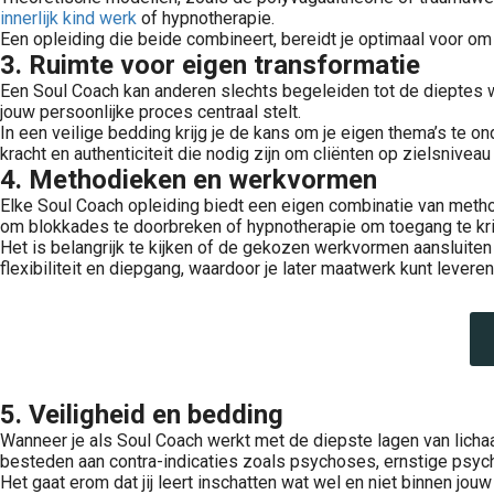
innerlijk kind werk
of hypnotherapie.
Een opleiding die beide combineert, bereidt je optimaal voor om 
3. Ruimte voor eigen transformatie
Een Soul Coach kan anderen slechts begeleiden tot de dieptes wa
jouw persoonlijke proces centraal stelt.
In een veilige bedding krijg je de kans om je eigen thema’s te o
kracht en authenticiteit die nodig zijn om cliënten op zielsnivea
4. Methodieken en werkvormen
 uit de kindertijd te helen. Waar het artikel over het innerlijk kindsdeel uitlegt wat dit deel in essentie is, gaat dit artikel dieper..
Elke Soul Coach opleiding biedt een eigen combinatie van metho
om blokkades te doorbreken of hypnotherapie om toegang te krij
Het is belangrijk te kijken of de gekozen werkvormen aansluiten 
flexibiliteit en diepgang, waardoor je later maatwerk kunt leveren i
5. Veiligheid en bedding
Wanneer je als Soul Coach werkt met de diepste lagen van lichaa
besteden aan contra-indicaties zoals psychoses, ernstige psych
Het gaat erom dat jij leert inschatten wat wel en niet binnen jouw