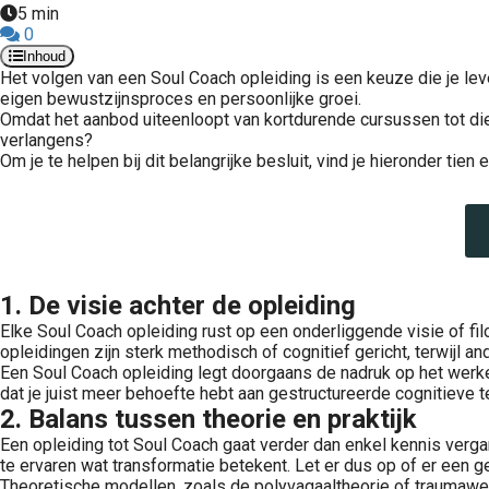
5 min
0
Inhoud
Het volgen van een Soul Coach opleiding is een keuze die je leve
eigen bewustzijnsproces en persoonlijke groei.
Omdat het aanbod uiteenloopt van kortdurende cursussen tot diepg
verlangens?
Om je te helpen bij dit belangrijke besluit, vind je hieronder tie
1. De visie achter de opleiding
Elke Soul Coach opleiding rust op een onderliggende visie of fil
opleidingen zijn sterk methodisch of cognitief gericht, terwijl 
Een Soul Coach opleiding legt doorgaans de nadruk op het werken
dat je juist meer behoefte hebt aan gestructureerde cognitieve t
2. Balans tussen theorie en praktijk
Een opleiding tot Soul Coach gaat verder dan enkel kennis verga
te ervaren wat transformatie betekent. Let er dus op of er een g
Theoretische modellen, zoals de polyvagaaltheorie of traumawe