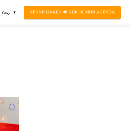
KENNISMAKEN 👁️ KIJK IK MIJN AGENDA
Yaxy