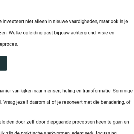
 investeert niet alleen in nieuwe vaardigheden, maar ook in je
zen. Welke opleiding past bij jouw achtergrond, visie en
zeproces.
 manier van kijken naar mensen, heling en transformatie. Sommige
. Vraag jezelf daarom af of je resoneert met die benadering, of
geleiden door zelf door diepgaande processen heen te gaan en
jk zijn de praktische werkvormen: ademwerk, focussing,