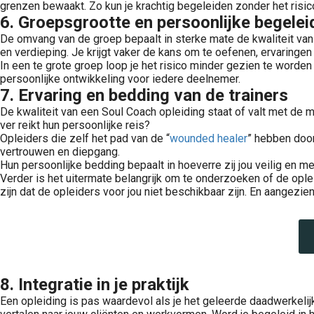
grenzen bewaakt. Zo kun je krachtig begeleiden zonder het risic
6. Groepsgrootte en persoonlijke begelei
De omvang van de groep bepaalt in sterke mate de kwaliteit van j
en verdieping. Je krijgt vaker de kans om te oefenen, ervaringen
In een te grote groep loop je het risico minder gezien te worden
persoonlijke ontwikkeling voor iedere deelnemer.
7. Ervaring en bedding van de trainers
De kwaliteit van een Soul Coach opleiding staat of valt met de 
ver reikt hun persoonlijke reis?
Opleiders die zelf het pad van de “
wounded healer
” hebben door
vertrouwen en diepgang.
Hun persoonlijke bedding bepaalt in hoeverre zij jou veilig en 
Verder is het uitermate belangrijk om te onderzoeken of de ople
zijn dat de opleiders voor jou niet beschikbaar zijn. En aangezien
Wounded Healer is het archetype van de gewonde heler: iemand die door eigen pijn, trauma en verlies heen is gegaan en deze ervaringen heeft omgezet in kracht en wijsheid. Het pad van de wounded healer draait om het..
8. Integratie in je praktijk
Een opleiding is pas waardevol als je het geleerde daadwerkelijk k