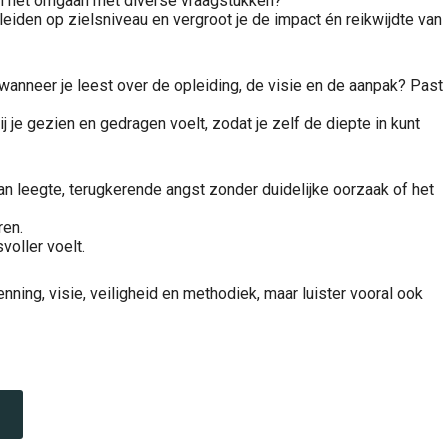
 en het omgaan met diverse vraagstukken?
eleiden op zielsniveau en vergroot je de impact én reikwijdte van
’ wanneer je leest over de opleiding, de visie en de aanpak? Past
ij je gezien en gedragen voelt, zodat je zelf de diepte in kunt
van leegte, terugkerende angst zonder duidelijke oorzaak of het
ren.
voller voelt.
nning, visie, veiligheid en methodiek, maar luister vooral ook