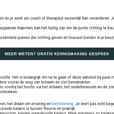
n en je werk als coach of therapeut wezenlijk kan veranderen. Je
aande trajecten, kan het lastig zijn om de juiste richting te kie
n essentiële punten die richting geven en houvast bieden in je keu
MEER WETEN? GRATIS KENNISMAKING GESPREK
osofie. Het is belangrijk om na te gaan of deze aansluit bij jouw
andere vooral de weg van lichaam en ziel bewandelen.
 voorbij het hoofd: via het lichaam, het onderbewuste en de ziel
echnieken.
ren; het draait om ervaring en
belichaming
. Je leert pas echt be
ezonde balans is tussen theorie en praktijk.
tenschap, bieden waardevolle kaders. Maar minstens zo belangri