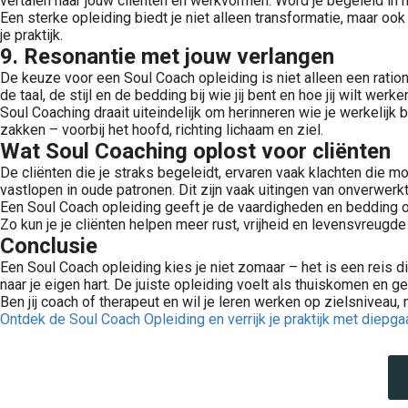
vertalen naar jouw cliënten en werkvormen. Word je begeleid i
Een sterke opleiding biedt je niet alleen transformatie, maar ook
je praktijk.
9. Resonantie met jouw verlangen
De keuze voor een Soul Coach opleiding is niet alleen een ratione
de taal, de stijl en de bedding bij wie jij bent en hoe jij wilt werk
Soul Coaching draait uiteindelijk om herinneren wie je werkelijk b
zakken – voorbij het hoofd, richting lichaam en ziel.
Wat Soul Coaching oplost voor cliënten
De cliënten die je straks begeleidt, ervaren vaak klachten die m
vastlopen in oude patronen. Dit zijn vaak uitingen van onverwer
Een Soul Coach opleiding geeft je de vaardigheden en bedding 
Zo kun je je cliënten helpen meer rust, vrijheid en levensvreugde
Conclusie
Een Soul Coach opleiding kies je niet zomaar – het is een reis d
naar je eigen hart. De juiste opleiding voelt als thuiskomen en g
Ben jij coach of therapeut en wil je leren werken op zielsniveau,
Ontdek de Soul Coach Opleiding en verrijk je praktijk met diepga